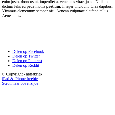
enim justo, rhoncus ut, imperdiet a, venenatis vitae, justo. Nullam
dictum felis eu pede mollis
pretium
. Integer tincidunt. Cras dapibus.
Vivamus elementum semper nisi. Aenean vulputate eleifend tellus.
Aeneaellus.
Delen op Facebook
Delen op Twitter
Delen op Pinterest
Delen op Reddit
© Copyright - mdfabriek
iPad & iPhone freebie
Scroll naar bovenzijde