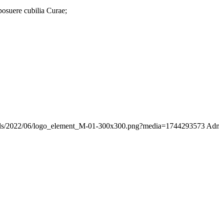
 posuere cubilia Curae;
ploads/2022/06/logo_element_M-01-300x300.png?media=1744293573
Ad