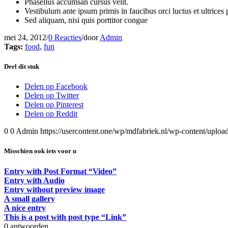
Phasellus accumsan cursus velit.
Vestibulum ante ipsum primis in faucibus orci luctus et ultrices
Sed aliquam, nisi quis porttitor congue
mei 24, 2012
/
0 Reacties
/
door
Admin
Tags:
food
,
fun
Deel dit stuk
Delen op Facebook
Delen op Twitter
Delen op Pinterest
Delen op Reddit
0
0
Admin
https://usercontent.one/wp/mdfabriek.nl/wp-content/u
Misschien ook iets voor u
Entry with Post Format “Video”
Entry with Audio
Entry without preview image
A small gallery
A nice entry
This is a post with post type “Link”
0
antwoorden