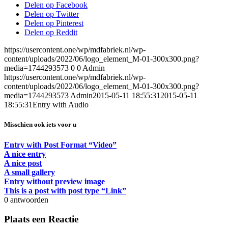
Delen op Facebook
Delen op Twitter
Delen op Pinterest
Delen op Reddit
https://usercontent.one/wp/mdfabriek.nl/wp-
content/uploads/2022/06/logo_element_M-01-300x300.png?
media=1744293573
0
0
Admin
https://usercontent.one/wp/mdfabriek.nl/wp-
content/uploads/2022/06/logo_element_M-01-300x300.png?
media=1744293573
Admin
2015-05-11 18:55:31
2015-05-11
18:55:31
Entry with Audio
Misschien ook iets voor u
Entry with Post Format “Video”
A nice entry
A nice post
A small gallery
Entry without preview image
This is a post with post type “Link”
0
antwoorden
Plaats een Reactie