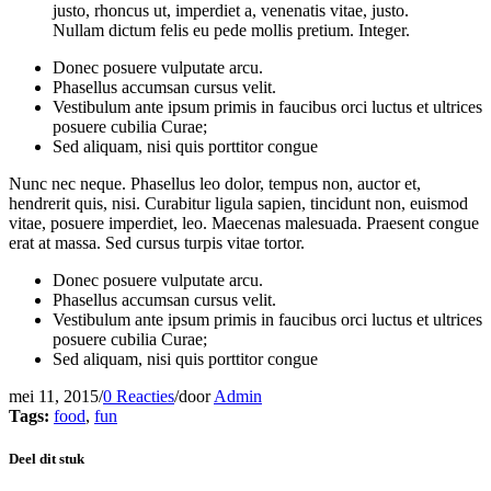
justo, rhoncus ut, imperdiet a, venenatis vitae, justo.
Nullam dictum felis eu pede mollis pretium. Integer.
Donec posuere vulputate arcu.
Phasellus accumsan cursus velit.
Vestibulum ante ipsum primis in faucibus orci luctus et ultrices
posuere cubilia Curae;
Sed aliquam, nisi quis porttitor congue
Nunc nec neque. Phasellus leo dolor, tempus non, auctor et,
hendrerit quis, nisi. Curabitur ligula sapien, tincidunt non, euismod
vitae, posuere imperdiet, leo. Maecenas malesuada. Praesent congue
erat at massa. Sed cursus turpis vitae tortor.
Donec posuere vulputate arcu.
Phasellus accumsan cursus velit.
Vestibulum ante ipsum primis in faucibus orci luctus et ultrices
posuere cubilia Curae;
Sed aliquam, nisi quis porttitor congue
mei 11, 2015
/
0 Reacties
/
door
Admin
Tags:
food
,
fun
Deel dit stuk